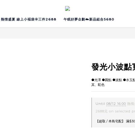
熱情盛夏 線上小褔袋🌞三件2688
午眠好夢企劃☁️新品組合5680
發光小波點
●光澤 ●圓點 ●波點 ●水玉
其、駝色
Until
08/12 16:00
熱情
2688元 on selected p
【超取 / 本島宅配】 滿$30