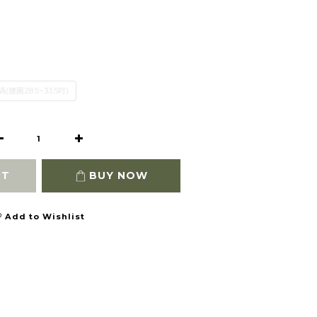
碼(腰圍28.5~33.5吋)
RT
BUY NOW
Add to Wishlist