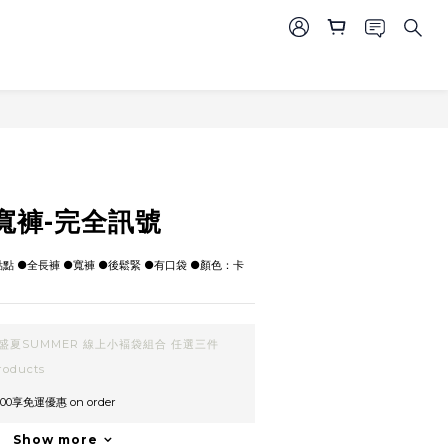
BUY NOW
寬褲-完全訊號
點點 ●全長褲 ●寬褲 ●後鬆緊 ●有口袋 ●顏色：卡
盛夏SUMMER 線上小褔袋組合 任選三件
roducts
00享免運優惠 on order
Show more