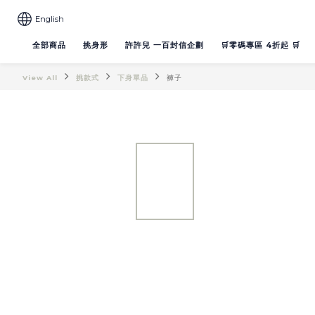
English
全部商品
挑身形
許許兒 一百封信企劃
🛒零碼專區 4折起 🛒
View All
挑款式
下身單品
褲子