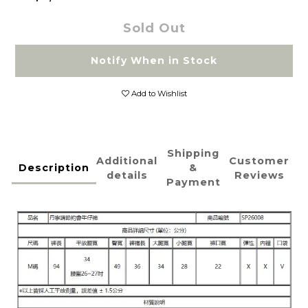
Sold Out
Notify When in Stock
Add to Wishlist
Shipping
Additional
Customer
Description
&
details
Reviews
Payment