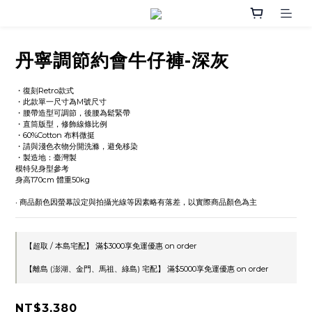
丹寧調節約會牛仔褲-深灰
・復刻Retro款式 
・此款單一尺寸為M號尺寸
・腰帶造型可調節，後腰為鬆緊帶
・直筒版型，修飾線條比例
・60%Cotton 布料微挺
・請與淺色衣物分開洗滌，避免移染
・製造地：臺灣製
模特兒身型參考
身高170cm 體重50kg
‧ 商品顏色因螢幕設定與拍攝光線等因素略有落差，以實際商品顏色為主
【超取 / 本島宅配】 滿$3000享免運優惠 on order
【離島 (澎湖、金門、馬祖、綠島) 宅配】 滿$5000享免運優惠 on order
NT$3,380