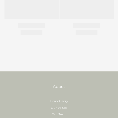
About
Brand Story
Our Values
Our Team