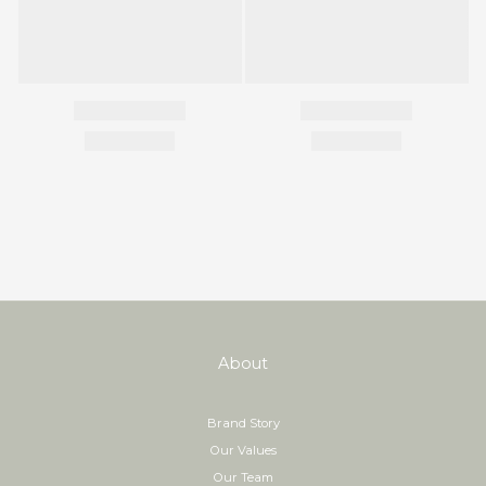
About
Brand Story
Our Values
Our Team