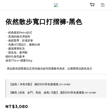
依然散步寬口打摺褲-黑色
・經典復刻Retro款式 
・質感的微光澤面料
・後鬆緊帶，舒適穿著
・高腰x打摺設計，修飾比例
・建議專業乾洗
・製造地：臺灣製
模特兒身型參考
身高170cm 體重50kg
‧ 商品顏色因螢幕設定與拍攝光線等因素略有落差，以實際商品顏色為主
【超取 / 本島宅配】 滿$3000享免運優惠 on order
【離島 (澎湖、金門、馬祖、綠島) 宅配】 滿$5000享免運優惠 on order
NT$3,080