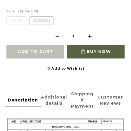
Size
: L碼 28-29吋
M碼 26吋
L碼 28-29吋
ADD TO CART
BUY NOW
Add to Wishlist
Shipping
Additional
Customer
Description
&
details
Reviews
Payment