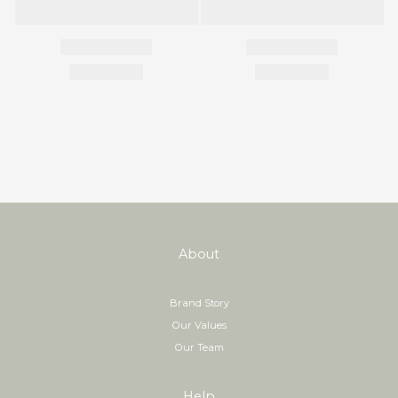
About
Brand Story
Our Values
Our Team
Help