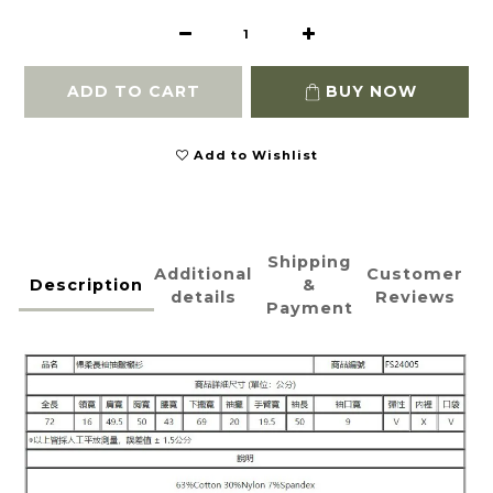
ADD TO CART
BUY NOW
Add to Wishlist
Shipping
Additional
Customer
Description
&
details
Reviews
Payment