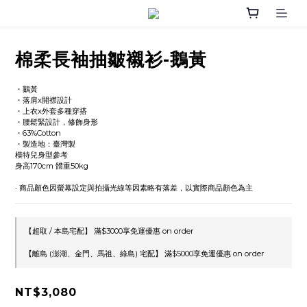
棉柔長袖抽皺襯衫-鵝黃
・鵝黃
・落肩x開襟設計
・上衣x外套多種穿搭
・腰鬆緊設計，修飾身形
・63%Cotton
・製造地：臺灣製
模特兒身型參考
身高170cm 體重50kg
‧ 商品顏色因螢幕設定與拍攝光線等因素略有落差，以實際商品顏色為主
【超取 / 本島宅配】 滿$3000享免運優惠 on order
【離島 (澎湖、金門、馬祖、綠島) 宅配】 滿$5000享免運優惠 on order
NT$3,080