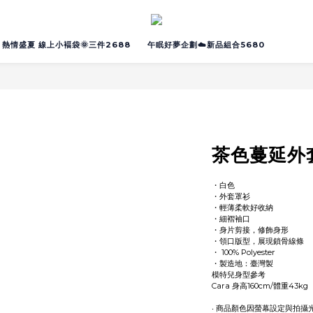
熱情盛夏 線上小褔袋🌞三件2688
午眠好夢企劃☁️新品組合5680
茶色蔓延外
・白色
・外套罩衫
・輕薄柔軟好收納
・細褶袖口
・身片剪接，修飾身形
・領口版型，展現鎖骨線條
・ 100% Polyester
・製造地：臺灣製
模特兒身型參考
Cara 身高160cm/體重43kg
‧ 商品顏色因螢幕設定與拍