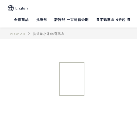
English
全部商品
挑身形
許許兒 一百封信企劃
🛒零碼專區 4折起 🛒
View All
抗溫差小外套/薄風衣