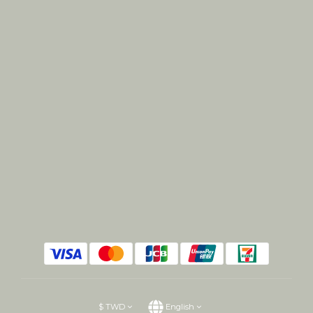
$
TWD
English