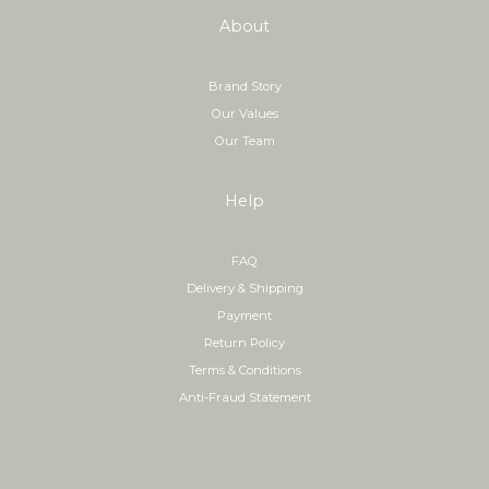
About
Brand Story
Our Values
Our Team
Help
FAQ
Delivery & Shipping
Payment
Return Policy
Terms & Conditions
Anti-Fraud Statement