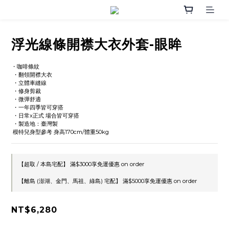
浮光線條開襟大衣外套-眼眸
・咖啡條紋
 ・翻領開襟大衣
 ・立體車縫線
 ・修身剪裁
 ・微彈舒適
 ・一年四季皆可穿搭
 ・日常x正式 場合皆可穿搭
 ・製造地：臺灣製
 模特兒身型參考 身高170cm/體重50kg
【超取 / 本島宅配】 滿$3000享免運優惠 on order
【離島 (澎湖、金門、馬祖、綠島) 宅配】 滿$5000享免運優惠 on order
NT$6,280