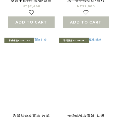
菱磚小釦翻折短褲-森曲
來一盤拼接折裙-藍茄
NT$2,480
NT$2,980
ADD TO CART
ADD TO CART
零碼優惠60%OFF
零碼優惠60%OFF
海帶結連身寬褲-好菜
海帶結連身寬褲-味增