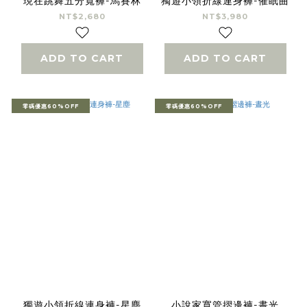
現在跳舞五分寬褲-馬賽林
獨遊小領折線連身褲-催眠曲
NT$2,680
NT$3,980
ADD TO CART
ADD TO CART
零碼優惠60%OFF
零碼優惠60%OFF
獨遊小領折線連身褲-星塵
小說家寬管摺邊褲-晝光