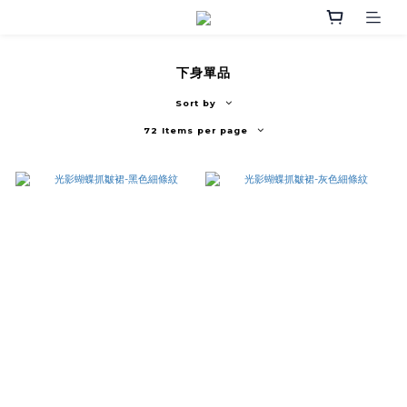
下身單品
Sort by
72 Items per page