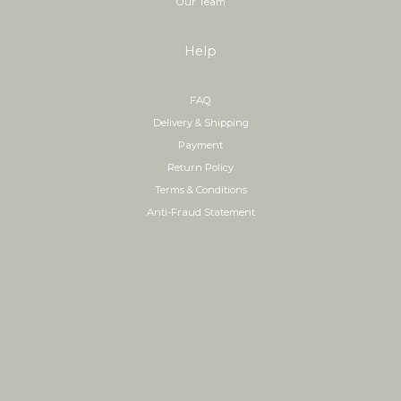
Our Team
Help
FAQ
Delivery & Shipping
Payment
Return Policy
Terms & Conditions
Anti-Fraud Statement