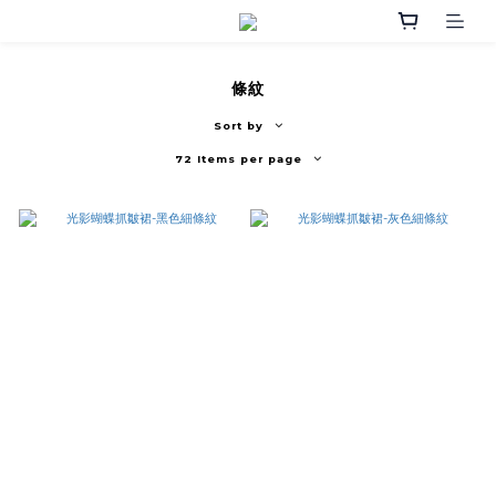
條紋
Sort by
72 Items per page