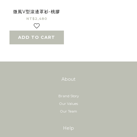
微風V型滾邊罩衫-桃膠
NT$2,480
ADD TO CART
About
Brand Story
Our Values
Our Team
Help