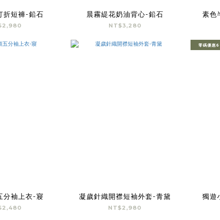
打折短褲-鉛石
晨霧緹花奶油背心-鉛石
素色
$2,980
NT$3,280
零碼優惠6
五分袖上衣-寢
凝歲針織開襟短袖外套-青黛
獨遊
$2,480
NT$2,980