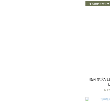
零碼優惠60%OFF
幾何夢境V口
NT