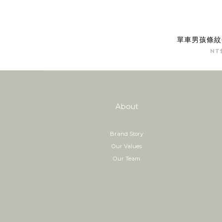
單車男孩條紋
NT
About
Brand Story
Our Values
Our Team