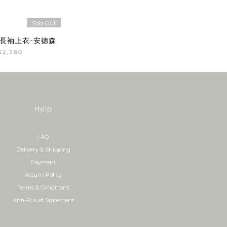
Sold Out
長袖上衣-安德森
$2,280
Help
FAQ
Delivery & Shipping
Payment
Return Policy
Terms & Conditions
Anti-Fraud Statement