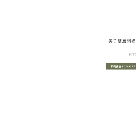
美子雙層開襟
NT
零碼優惠60%OFF