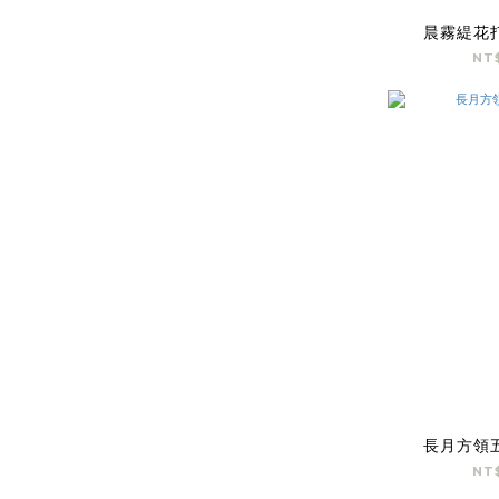
晨霧緹花
NT
長月方領
NT