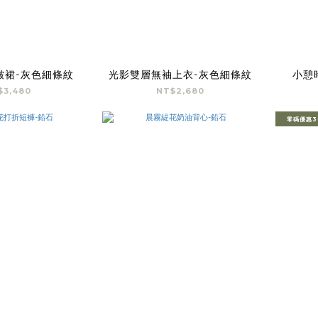
皺裙-灰色細條紋
光影雙層無袖上衣-灰色細條紋
小憩
$3,480
NT$2,680
零碼優惠3