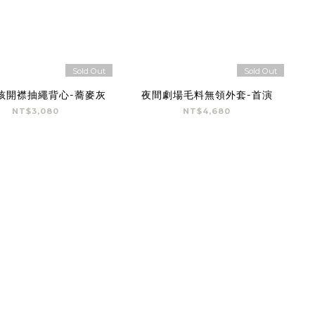
Sold Out
Sold Out
孩開襟抽繩背心-蕎麥灰
夜間劇場毛料無領外套-首演
NT$3,080
NT$4,680