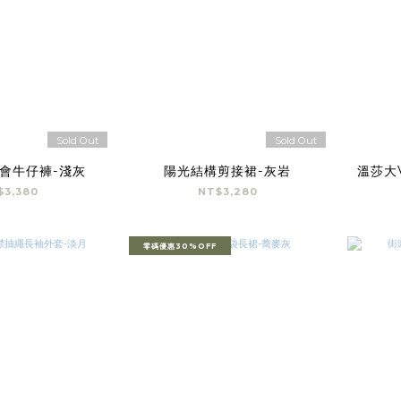
Sold Out
Sold Out
會牛仔褲-淺灰
陽光結構剪接裙-灰岩
溫莎大
$3,380
NT$3,280
零碼優惠30%OFF