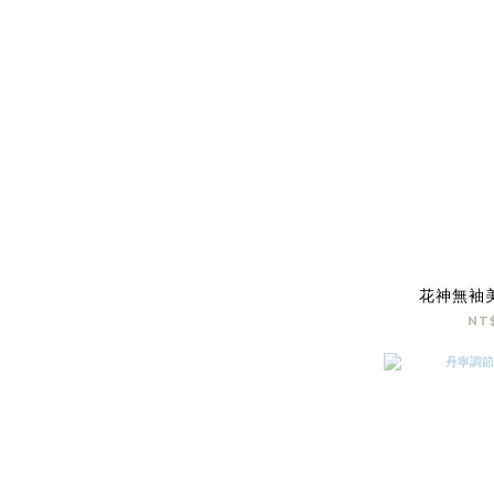
花神無袖
NT