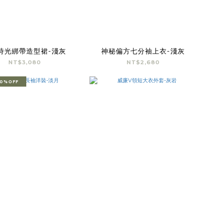
時光綁帶造型裙-淺灰
神秘偏方七分袖上衣-淺灰
NT$3,080
NT$2,680
0%OFF