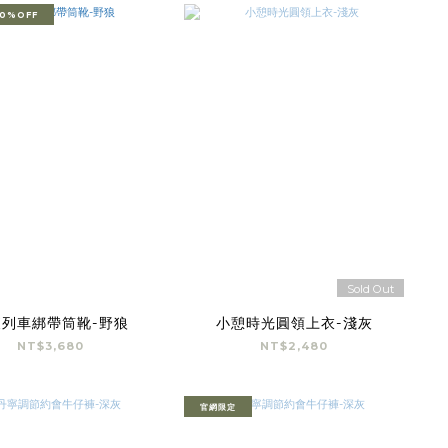
0%OFF
Sold Out
夜列車綁帶筒靴-野狼
小憩時光圓領上衣-淺灰
NT$3,680
NT$2,480
官網限定