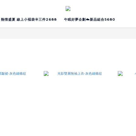
熱情盛夏 線上小褔袋🌞三件2688
午眠好夢企劃☁️新品組合5680