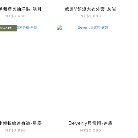
半開襟長袖洋裝-淡月
威廉V領短大衣外套-灰岩
NT$3,680
NT$5,080
0%OFF
小領折線連身褲-星塵
Beverly貝雷帽-迷霧
NT$3,980
NT$2,280