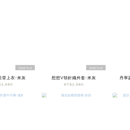
Sold Out
Sold Out
美背上衣-米灰
想想V領針織外套-米灰
丹寧
$2,680
NT$2,980