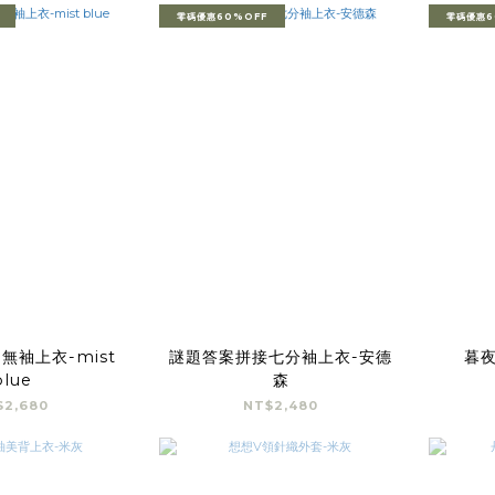
零碼優惠60%OFF
零碼優惠6
無袖上衣-mist
謎題答案拼接七分袖上衣-安德
暮
blue
森
$2,680
NT$2,480