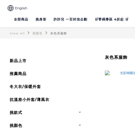
English
全部商品
挑身形
許許兒 一百封信企劃
🛒零碼專區 4折起 🛒
View All
挑顏色
灰色系服飾
灰色系服飾
新品上市
推薦商品
冬大衣/保暖外套
抗溫差小外套/薄風衣
挑款式
挑顏色