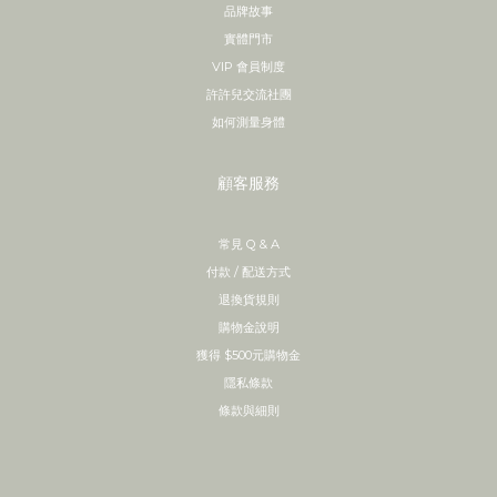
品牌故事
實體門市
VIP 會員制度
許許兒交流社團
如何測量身體
顧客服務
常見 Q & A
付款 / 配送方式
退換貨規則
購物金說明
獲得 $500元購物金
隱私條款
條款與細則