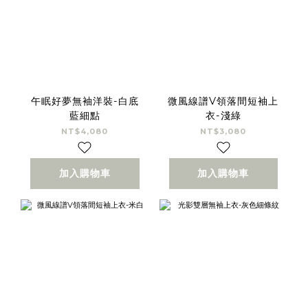
午眠好夢無袖洋裝-白底
微風線譜V領落間短袖上
藍細點
衣-淺綠
NT$4,080
NT$3,080
加入購物車
加入購物車