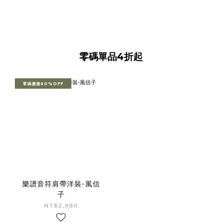
零碼單品4折起
零碼優惠60%OFF
樂譜音符肩帶洋裝-風信
子
NT$2,980