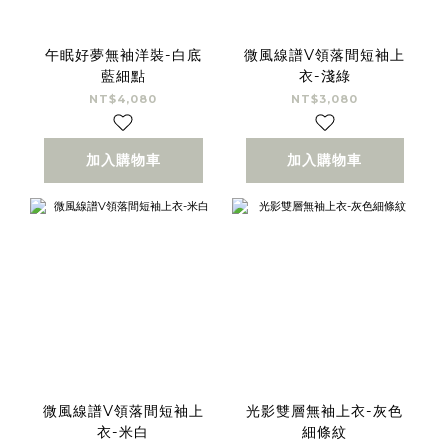
午眠好夢無袖洋裝-白底
微風線譜V領落間短袖上
藍細點
衣-淺綠
NT$4,080
NT$3,080
加入購物車
加入購物車
微風線譜V領落間短袖上
光影雙層無袖上衣-灰色
衣-米白
細條紋