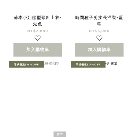
赫本小姐船型領針上衣-
時間種子剪接長洋裝-藍
湖色
莓
NT$2,880
NT$3,080
加入購物車
加入購物車
零碼優惠50%OFF
零碼優惠50%OFF
售完