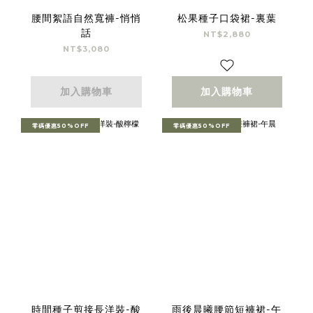
腰間絮語自然寬褲-悄悄
松果種子口袋裙-裏葉
話
NT$2,880
NT$3,080
加入購物車
加入購物車
零碼優惠50%OFF
零碼優惠50%OFF
時間種子剪接長洋裝-酸
雨後晨曦腰節短褲裙-午