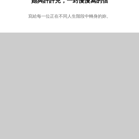
她與許許兒，一封慢慢寫的信
寫給每一位正在不同人生階段中轉身的妳。