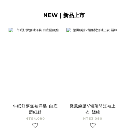
NEW｜新品上市
午眠好夢無袖洋裝-白底
微風線譜V領落間短袖上
藍細點
衣-淺綠
NT$4,080
NT$3,080