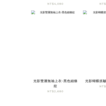
NT$4,080
NT$
光影雙層無袖上衣-黑色細條
光影蝴蝶抓皺
紋
NT$
NT$2,680