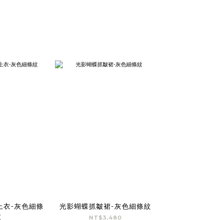
上衣-灰色細條
光影蝴蝶抓皺裙-灰色細條紋
紋
NT$3,480