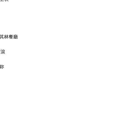
其林餐廳
打滾
妳