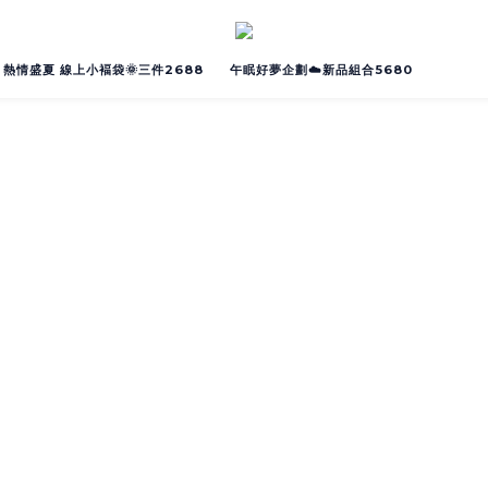
熱情盛夏 線上小褔袋🌞三件2688
午眠好夢企劃☁️新品組合5680