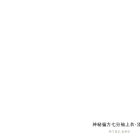
神秘偏方七分袖上衣-
NT$2,680