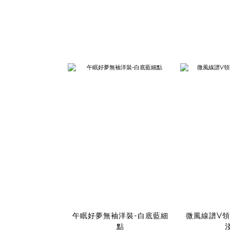
午眠好夢無袖洋裝-白底藍細
微風線譜V領
點