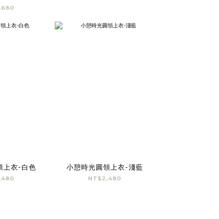
,680
領上衣-白色
小憩時光圓領上衣-淺藍
,480
NT$2,480