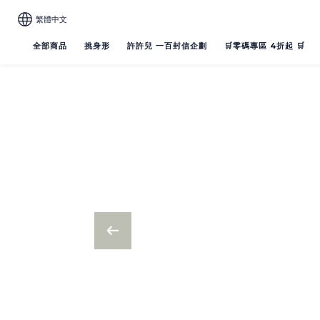
繁體中文
全部商品
挑身形
許許兒 一百封信企劃
🛒零碼專區 4折起 🛒