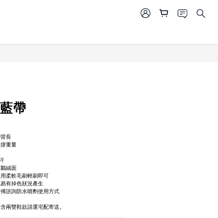
立即購買
-藍帶
腳背長
支撐重量
汗
天鵝絨面
使用柔軟毛刷輕刷即可
式易有掉色狀況產生
師傅諮詢防水噴劑使用方式
，含兩雙鞋款請選宅配寄送。