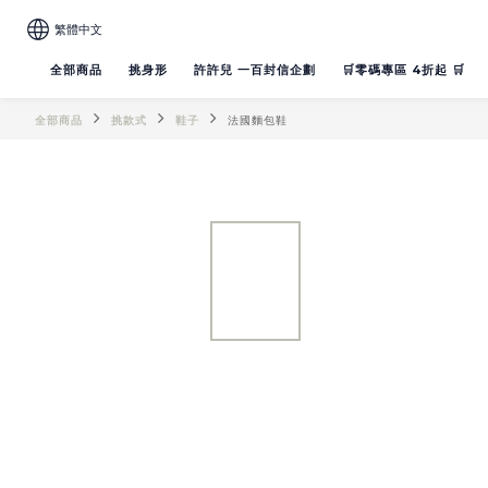
繁體中文
全部商品
挑身形
許許兒 一百封信企劃
🛒零碼專區 4折起 🛒
全部商品
挑款式
鞋子
法國麵包鞋