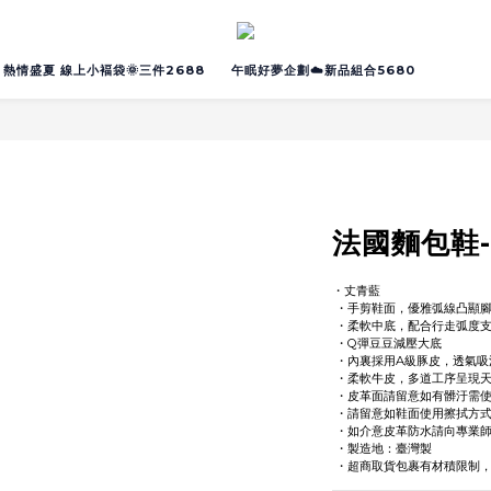
熱情盛夏 線上小褔袋🌞三件2688
午眠好夢企劃☁️新品組合5680
法國麵包鞋
・丈青藍
 ・手剪鞋面，優雅弧線凸顯
 ・柔軟中底，配合行走弧度
 ・Q彈豆豆減壓大底
 ・內裏採用A級豚皮，透氣吸
 ・柔軟牛皮，多道工序呈現
 ・皮革面請留意如有髒汙需
 ・請留意如鞋面使用擦拭方
 ・如介意皮革防水請向專業
 ・製造地：臺灣製
 ・超商取貨包裹有材積限制