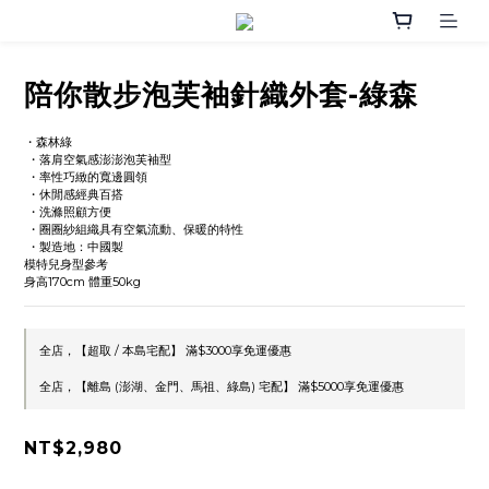
陪你散步泡芙袖針織外套-綠森
・森林綠
 ・落肩空氣感澎澎泡芙袖型
 ・率性巧緻的寬邊圓領
 ・休閒感經典百搭
 ・洗滌照顧方便
 ・圈圈紗組織具有空氣流動、保暖的特性
 ・製造地：中國製
模特兒身型參考
身高170cm 體重50kg
全店，【超取 / 本島宅配】 滿$3000享免運優惠
全店，【離島 (澎湖、金門、馬祖、綠島) 宅配】 滿$5000享免運優惠
NT$2,980