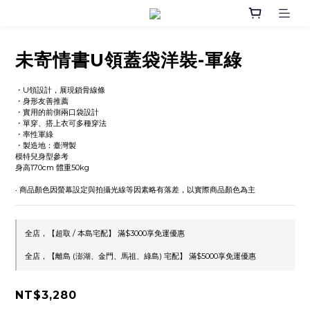
未寄情書U領蓋袋洋裝-軍綠
・U領設計，展現鎖骨線條
・身形友善推薦
・實用的前側兩口袋設計
・單穿、搭上衣可多種穿法
・率性軍綠
・製造地：臺灣製
模特兒身型參考
身高170cm 體重50kg
‧ 商品顏色因螢幕設定與拍攝光線等因素略有落差，以實際商品顏色為主
全店，【超取 / 本島宅配】 滿$3000享免運優惠
全店，【離島 (澎湖、金門、馬祖、綠島) 宅配】 滿$5000享免運優惠
NT$3,280