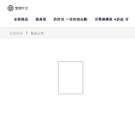
繁體中文
全部商品
挑身形
許許兒 一百封信企劃
🛒零碼專區 4折起 🛒
全部商品
新品上市