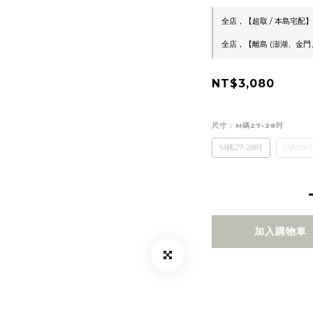
全店，【超取 / 本島宅配】
全店，【離島 (澎湖、金門、
NT$3,080
尺寸
: M碼27-28吋
M碼27-28吋
L碼29吋
加入購物車