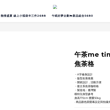
熱情盛夏 線上小褔袋🌞三件2688
午眠好夢企劃☁️新品組合5680
午茶me t
焦茶格
・A字修身設計
・版型友善推薦
・開衩設計，活動方便
・復古系焦茶咖啡格
・製造地：臺灣製
模特兒身型參考
身高170cm 體重50kg
‧ 商品顏色因螢幕設定與拍