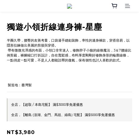
獨遊小領折線連身褲-星塵
半圈久帶，腰臀的友善考量，口袋邊手縫釦裝飾，率性的連身褲款，穿搭容易，以
隱形拉鍊做出美麗的剪接與穿搭。
 帶有微微光澤感的布面，小領口非常迷人，修飾脖子小臉的線條魔法，3＆7腰線比
例剪裁，褲腳縮口打折設計，自在寬鬆感，布料厚度剛剛好修飾身形的輪廓線條，
一點俏皮一點可愛，不是人人都能詮釋的傲氣，保有個性也討人喜歡的款式。
 製造地：臺灣製
全店，【超取 / 本島宅配】 滿$3000享免運優惠
全店，【離島 (澎湖、金門、馬祖、綠島) 宅配】 滿$5000享免運優惠
NT$3,980