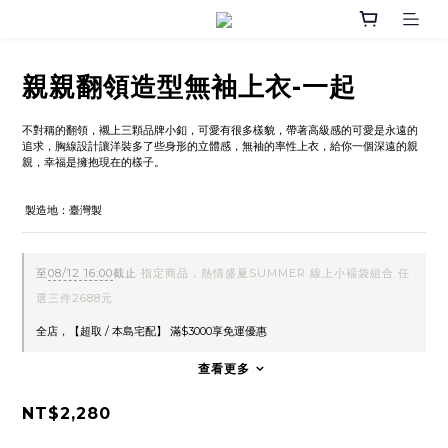
親親翻領造型無袖上衣-一起
不對稱的翻領，襯上三顆品牌小釦，可愛有很多樣貌，帶著高級感的可愛是永遠的
追求，胸線設計讓洋裝多了些身形的立體感，無袖的率性上衣，給你一個深遠的親
親，幸福是擁抱現在的樣子。
 製造地：臺灣製
至
08/12 16:00
截止
指定商品，熱情盛夏SUMMER 線上小褔袋組合 任
選三件2688元
全店，【超取 / 本島宅配】 滿$3000享免運優惠
查看更多
NT$2,280