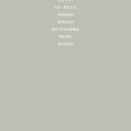
常見 Q & A
付款 / 配送方式
退換貨規則
購物金說明
獲得 $500元購物金
隱私條款
條款與細則