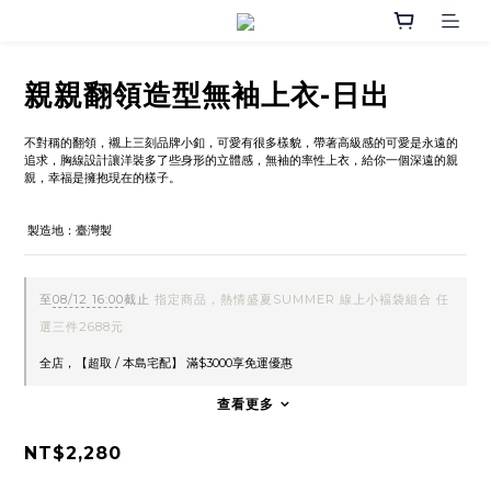
親親翻領造型無袖上衣-日出
不對稱的翻領，襯上三刻品牌小釦，可愛有很多樣貌，帶著高級感的可愛是永遠的
追求，胸線設計讓洋裝多了些身形的立體感，無袖的率性上衣，給你一個深遠的親
親，幸福是擁抱現在的樣子。
 製造地：臺灣製
至
08/12 16:00
截止
指定商品，熱情盛夏SUMMER 線上小褔袋組合 任
選三件2688元
全店，【超取 / 本島宅配】 滿$3000享免運優惠
查看更多
NT$2,280