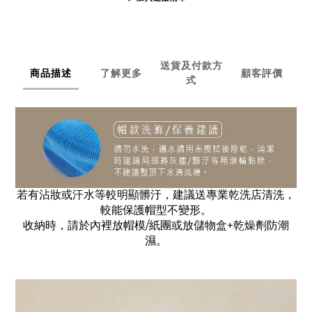
送貨及付款方
商品描述
了解更多
顧客評價
式
若有沾妝或汗水等較明顯髒汙，建議送專業乾洗店清洗，
較
能
保護帽型不變形。
收納時，請於內裡放帽模/紙團或放儲物盒+乾燥劑防潮
濕。