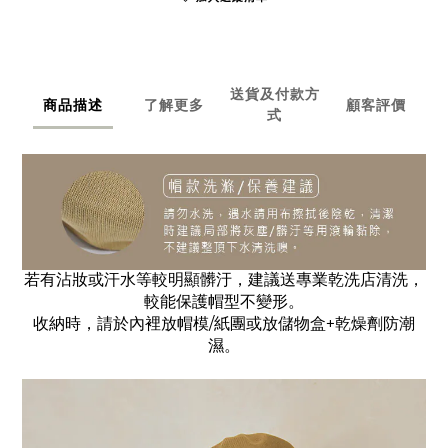
送貨及付款方
商品描述
了解更多
顧客評價
式
若有沾妝或汗水等較明顯髒汙，建議送專業乾洗店清洗，
較
能
保護帽型不變形。
收納時，請於內裡放帽模/紙團或放儲物盒+乾燥劑防潮
濕。