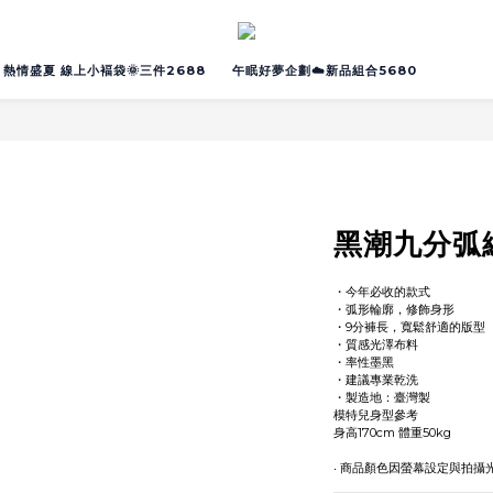
熱情盛夏 線上小褔袋🌞三件2688
午眠好夢企劃☁️新品組合5680
黑潮九分弧
・今年必收的款式
・弧形輪廓，修飾身形
・9分褲長，寬鬆舒適的版型
・質感光澤布料
・率性墨黑
・建議專業乾洗
・製造地：臺灣製
模特兒身型參考
身高170cm 體重50kg
‧ 商品顏色因螢幕設定與拍