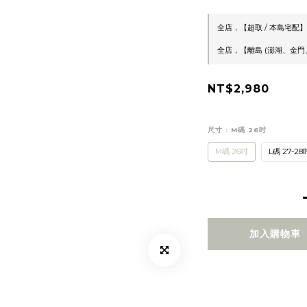
全店，【超取 / 本島宅配】
全店，【離島 (澎湖、金門、
NT$2,980
尺寸
: M碼 26吋
M碼 26吋
L碼 27-28
加入購物車