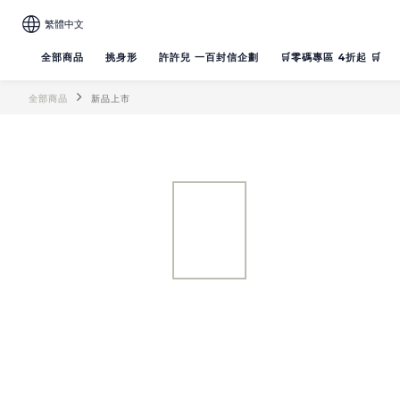
繁體中文
全部商品
挑身形
許許兒 一百封信企劃
🛒零碼專區 4折起 🛒
全部商品
新品上市