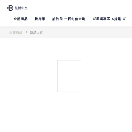
繁體中文
全部商品
挑身形
許許兒 一百封信企劃
🛒零碼專區 4折起 🛒
全部商品
新品上市