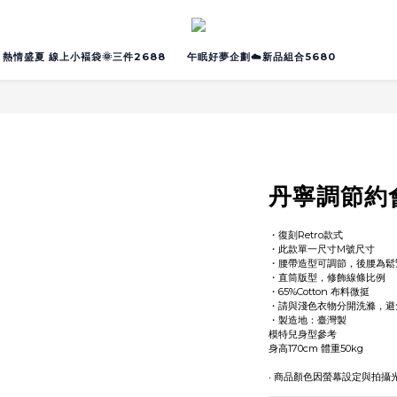
熱情盛夏 線上小褔袋🌞三件2688
午眠好夢企劃☁️新品組合5680
丹寧調節約
・復刻Retro款式 
・此款單一尺寸M號尺寸
・腰帶造型可調節，後腰為鬆
・直筒版型，修飾線條比例
・65%Cotton 布料微挺
・請與淺色衣物分開洗滌，避
・製造地：臺灣製
模特兒身型參考
身高170cm 體重50kg
‧ 商品顏色因螢幕設定與拍