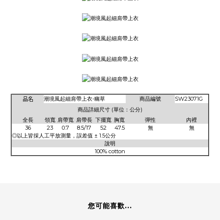
品名
潮境風起細肩帶上衣-幽草
商品編號
SW23071G
商品詳細尺寸 (單位：公分)
全長
領寬
肩帶寬
肩帶長
下擺寬
胸寬
彈性
內裡
36
23
0.7
8.5/17
52
47.5
無
無
◎以上皆採人工平放測量，誤差值 ± 1.5公分
說明
100% cotton
您可能喜歡...