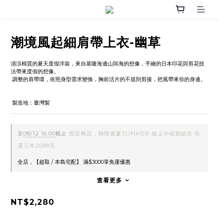
潮境風起細肩帶上衣-幽草
清涼棉質的夏天度假洋裝，來自基隆海邊山與海的想像，手繪的日本印花與剪花技
法帶來度假的想像。
 調整的肩帶環，依照身型需求變換，胸前活片的不規則剪接，把風帶來你的身邊。
 製造地：臺灣製
至
08/12 16:00
截止
指定商品，熱情盛夏SUMMER 線上小褔袋組合 任
選三件2688元
全店，【超取 / 本島宅配】 滿$3000享免運優惠
查看更多
NT$2,280