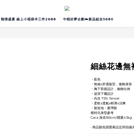
熱情盛夏 線上小褔袋🌞三件2688
午眠好夢企劃☁️新品組合5680
細絲花邊無
・藍色
・無袖x舒適版型，修飾身形
・胸下剪接設計，修飾比例
・波浪下襬設計
・內含 75% Tencel
・柔軟x透氣x輕薄x涼爽
・製造地：臺灣製
模特兒身型參考
Cara 身高160cm/體重43kg
‧ 商品顏色因螢幕設定與拍