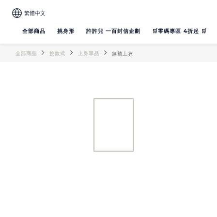
繁體中文
全部商品
挑身形
許許兒 一百封信企劃
🛒零碼專區 4折起 🛒
全部商品
挑款式
上身單品
無袖上衣