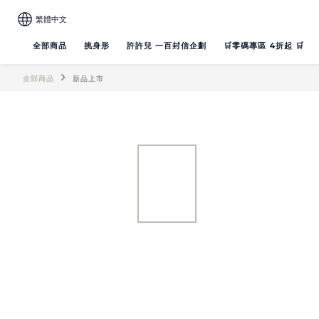
繁體中文
全部商品
挑身形
許許兒 一百封信企劃
🛒零碼專區 4折起 🛒
全部商品
新品上市