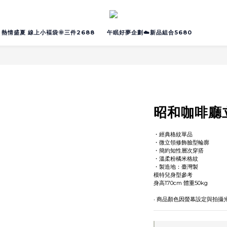
熱情盛夏 線上小褔袋🌞三件2688
午眠好夢企劃☁️新品組合5680
昭和咖啡廳
・經典格紋單品
・微立領修飾臉型輪廓
・簡約知性層次穿搭
・溫柔粉橘米格紋
・製造地：臺灣製
模特兒身型參考
身高170cm 體重50kg
‧ 商品顏色因螢幕設定與拍