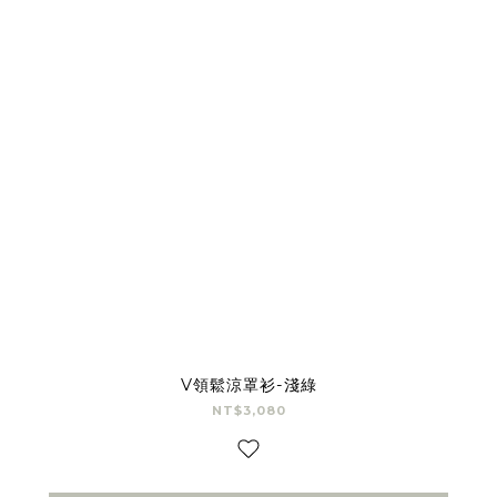
V領鬆涼罩衫-淺綠
NT$3,080