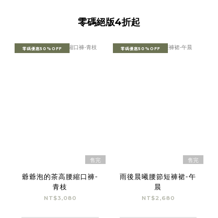
零碼絕版4折起
零碼優惠50%OFF
零碼優惠50%OFF
售完
售完
爺爺泡的茶高腰縮口褲-
雨後晨曦腰節短褲裙-午
青枝
晨
NT$3,080
NT$2,680