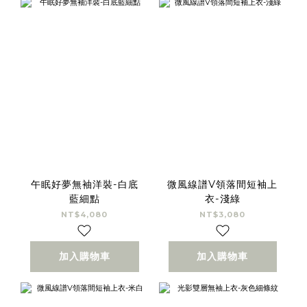
午眠好夢無袖洋裝-白底
微風線譜V領落間短袖上
藍細點
衣-淺綠
NT$4,080
NT$3,080
加入購物車
加入購物車