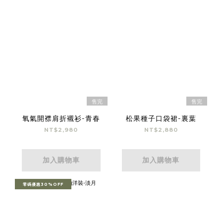
售完
售完
氧氣開襟肩折襯衫-青春
松果種子口袋裙-裏葉
NT$2,980
NT$2,880
加入購物車
加入購物車
零碼優惠30%OFF