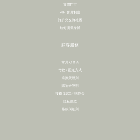
實體門市
VIP 會員制度
許許兒交流社團
如何測量身體
顧客服務
常見 Q & A
付款 / 配送方式
退換貨規則
購物金說明
獲得 $500元購物金
隱私條款
條款與細則