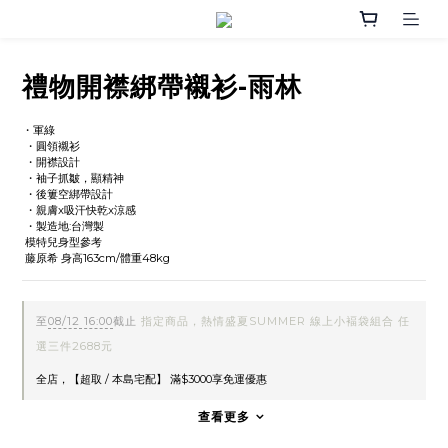
禮物開襟綁帶襯衫-雨林
・軍綠
 ・圓領襯衫
 ・開襟設計
 ・袖子抓皺，顯精神
 ・後簍空綁帶設計
 ・親膚x吸汗快乾x涼感
 ・製造地:台灣製
 模特兒身型參考
 藤原希 身高163cm/體重48kg
至
08/12 16:00
截止
指定商品，熱情盛夏SUMMER 線上小褔袋組合 任
選三件2688元
全店，【超取 / 本島宅配】 滿$3000享免運優惠
查看更多