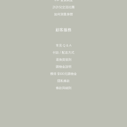
VIP 會員制度
許許兒交流社團
如何測量身體
顧客服務
常見 Q & A
付款 / 配送方式
退換貨規則
購物金說明
獲得 $500元購物金
隱私條款
條款與細則