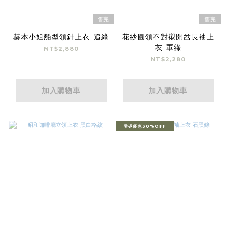
售完
售完
赫本小姐船型領針上衣-追綠
花紗圓領不對襯開岔長袖上
衣-軍綠
NT$2,880
NT$2,280
加入購物車
加入購物車
零碼優惠30%OFF