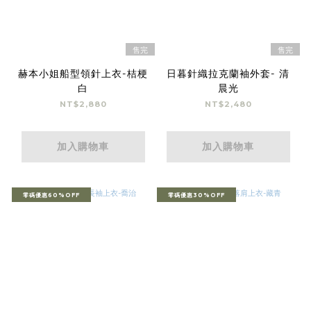
售完
售完
赫本小姐船型領針上衣-桔梗
日暮針織拉克蘭袖外套- 清
白
晨光
NT$2,880
NT$2,480
加入購物車
加入購物車
零碼優惠60%OFF
零碼優惠30%OFF