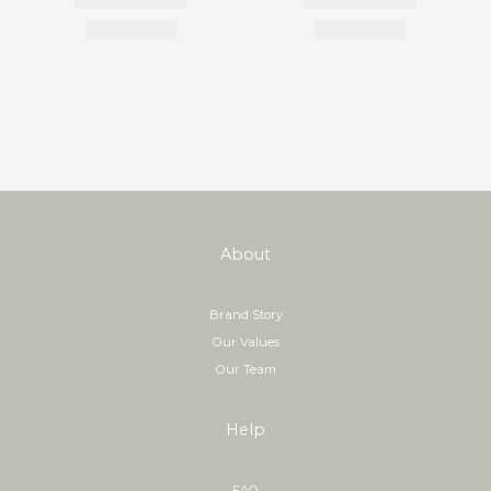
About
Brand Story
Our Values
Our Team
Help
FAQ