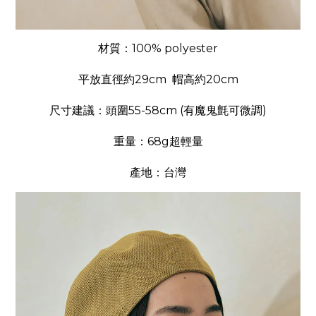
材質：100% polyester
平放直徑約29cm 帽高約20cm
尺寸建議：頭圍55-58cm (有魔鬼氈可微調)
重量：68g超輕量
產地：台灣