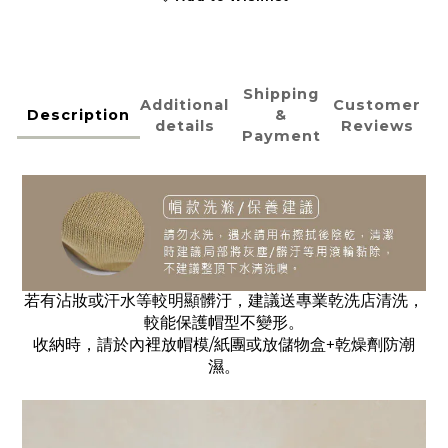
Shipping
Additional
Customer
Description
&
details
Reviews
Payment
若有沾妝或汗水等較明顯髒汙，建議送專業乾洗店清洗，
較
能
保護帽型不變形。
收納時，請於內裡放帽模/紙團或放儲物盒+乾燥劑防潮
濕。