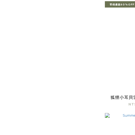
零碼優惠60%OFF
狐狸小耳貝雷
NT