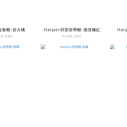
報童帽-岩火橘
Harper貝雷掛帶帽-酒澄橘紅
Ha
$2,680
NT$2,280