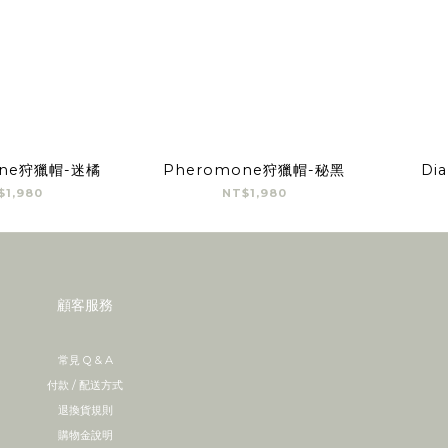
one狩獵帽-迷橘
Pheromone狩獵帽-秘黑
Di
$1,980
NT$1,980
顧客服務
常見 Q & A
付款 / 配送方式
退換貨規則
購物金說明