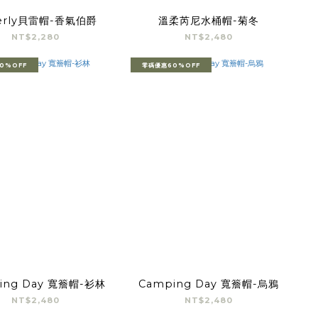
erly貝雷帽-香氣伯爵
溫柔芮尼水桶帽-菊冬
NT$2,280
NT$2,480
0%OFF
零碼優惠60%OFF
ing Day 寬簷帽-衫林
Camping Day 寬簷帽-烏鴉
NT$2,480
NT$2,480