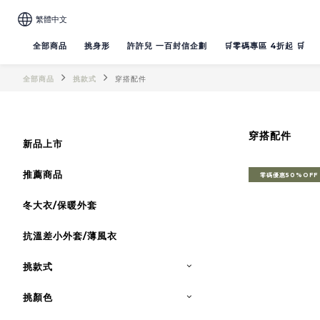
繁體中文
全部商品
挑身形
許許兒 一百封信企劃
🛒零碼專區 4折起 🛒
全部商品
挑款式
穿搭配件
穿搭配件
新品上市
推薦商品
零碼優惠50%OFF
冬大衣/保暖外套
抗溫差小外套/薄風衣
挑款式
挑顏色