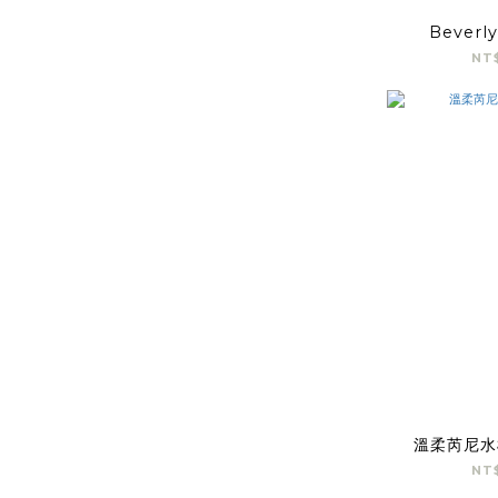
Bever
NT
溫柔芮尼水
NT