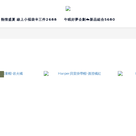
熱情盛夏 線上小褔袋🌞三件2688
午眠好夢企劃☁️新品組合5680