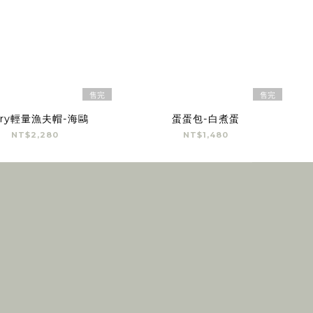
售完
售完
ary輕量漁夫帽-海鷗
蛋蛋包-白煮蛋
NT$2,280
NT$1,480