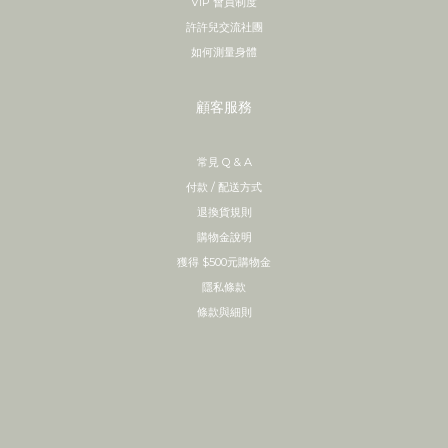
VIP 會員制度
許許兒交流社團
如何測量身體
顧客服務
常見 Q & A
付款 / 配送方式
退換貨規則
購物金說明
獲得 $500元購物金
隱私條款
條款與細則