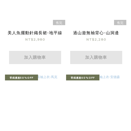
售完
售完
美人魚擺動針織長裙-地平線
過山遊無袖背心-山洞邊
NT$2,980
NT$2,280
加入購物車
加入購物車
零碼優惠50%OFF
零碼優惠60%OFF