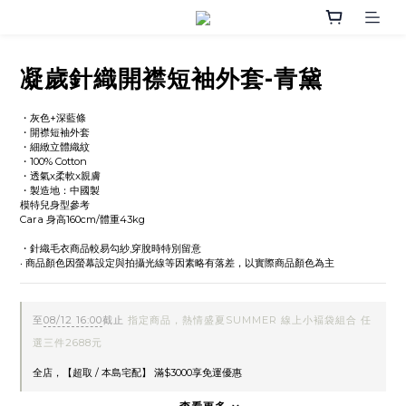
凝歲針織開襟短袖外套-青黛
・灰色+深藍條
・開襟短袖外套
・細緻立體織紋
・100% Cotton
・透氣x柔軟x親膚
・製造地：中國製
模特兒身型參考
Cara 身高160cm/體重43kg
・針織毛衣商品較易勾紗,穿脫時特別留意
‧ 商品顏色因螢幕設定與拍攝光線等因素略有落差，以實際商品顏色為主
至
08/12 16:00
截止
指定商品，熱情盛夏SUMMER 線上小褔袋組合 任
選三件2688元
全店，【超取 / 本島宅配】 滿$3000享免運優惠