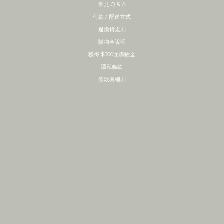
常見 Q & A
付款 / 配送方式
退換貨規則
購物金說明
獲得 $500元購物金
隱私條款
條款與細則