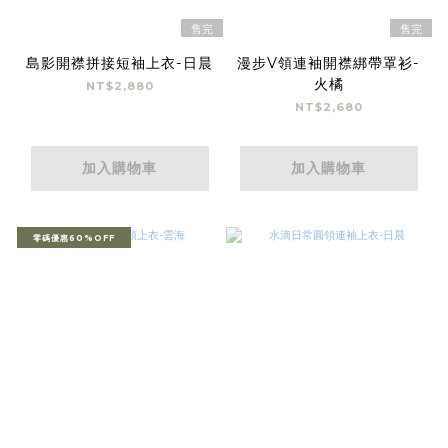
售完
售完
島影開襟拼接短袖上衣-日晨
漫步V領連袖開襟綁帶罩衫-
火橘
NT$2,880
NT$2,680
加入購物車
加入購物車
零碼優惠60%OFF