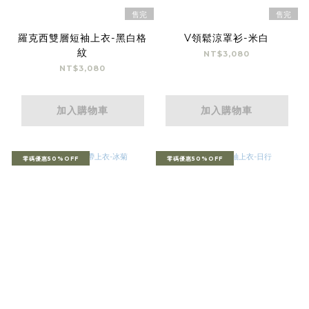
售完
售完
羅克西雙層短袖上衣-黑白格
V領鬆涼罩衫-米白
紋
NT$3,080
NT$3,080
加入購物車
加入購物車
零碼優惠50%OFF
零碼優惠50%OFF