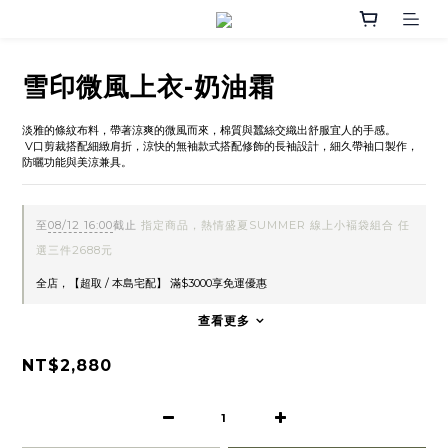
雪印微風上衣-奶油霜
淡雅的條紋布料，帶著涼爽的微風而來，棉質與蠶絲交織出舒服宜人的手感。
 V口剪裁搭配細緻肩折，涼快的無袖款式搭配修飾的長袖設計，細久帶袖口製作，
防曬功能與美涼兼具。
至
08/12 16:00
截止
指定商品，熱情盛夏SUMMER 線上小褔袋組合 任
選三件2688元
全店，【超取 / 本島宅配】 滿$3000享免運優惠
查看更多
NT$2,880