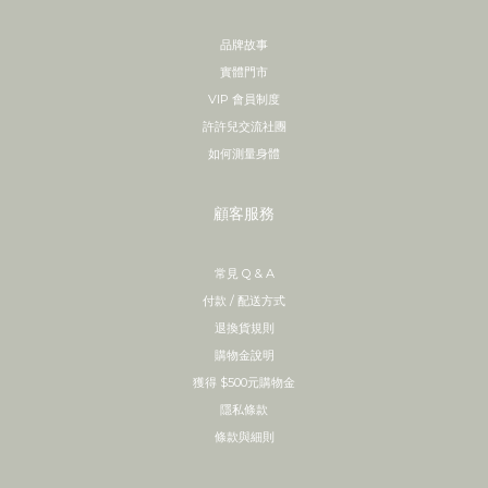
品牌故事
實體門市
VIP 會員制度
許許兒交流社團
如何測量身體
顧客服務
常見 Q & A
付款 / 配送方式
退換貨規則
購物金說明
獲得 $500元購物金
隱私條款
條款與細則