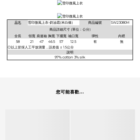
品名
雪印微風上衣-奶油霜(米白條)
商品編號
SW23080M
商品詳細尺寸 (單位：公分)
全長
領寬
肩連袖
胸寬
下擺寬
袖口寬
彈性
內裡
58
21
47
46.5
57
12.5
有
無
◎以上皆採人工平放測量，誤差值 ± 1.5公分
說明
97% cotton 3% silk
您可能喜歡...