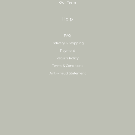
Our Team
Help
FAQ
Delivery & Shipping
Payment
Return Policy
Terms & Conditions
Anti-Fraud Statement