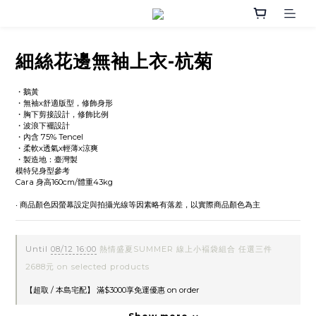
細絲花邊無袖上衣-杭菊
・鵝黃
・無袖x舒適版型，修飾身形
・胸下剪接設計，修飾比例
・波浪下襬設計
・內含 75% Tencel
・柔軟x透氣x輕薄x涼爽
・製造地：臺灣製
模特兒身型參考
Cara 身高160cm/體重43kg
‧ 商品顏色因螢幕設定與拍攝光線等因素略有落差，以實際商品顏色為主
Until
08/12 16:00
熱情盛夏SUMMER 線上小褔袋組合 任選三件
2688元 on selected products
【超取 / 本島宅配】 滿$3000享免運優惠 on order