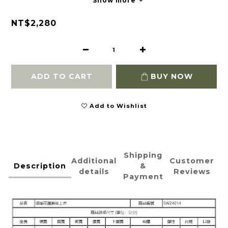
Show more
NT$2,280
ADD TO CART
BUY NOW
Add to Wishlist
Shipping
Additional
Customer
Description
&
details
Reviews
Payment