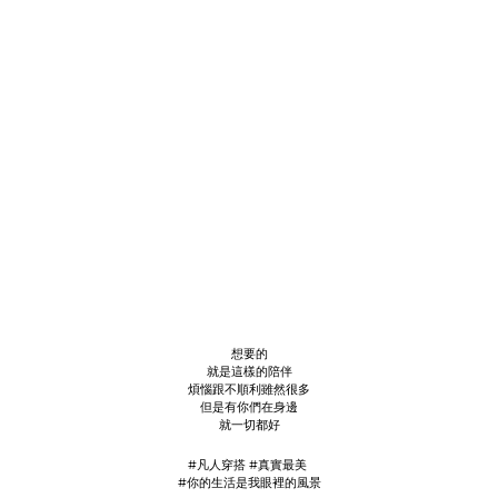
想要的
就是這樣的陪伴
煩惱跟不順利雖然很多
但是有你們在身邊
就一切都好
#凡人穿搭 #真實最美
#你的生活是我眼裡的風景