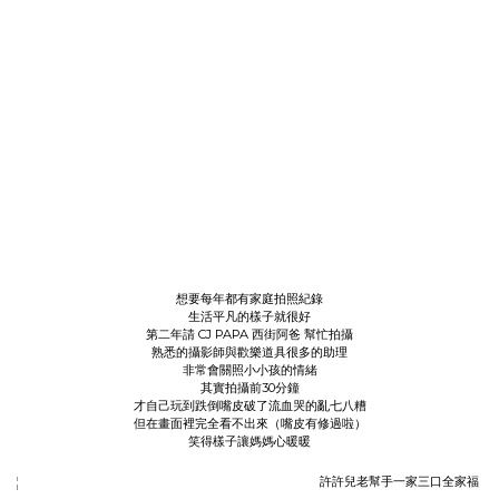
想要每年都有家庭拍照紀錄
生活平凡的樣子就很好
第二年請
CJ PAPA 西街阿爸
幫忙拍攝
熟悉的攝影師與歡樂道具很多的助理
非常會關照小小孩的情緒
其實拍攝前30分鐘
才自己玩到跌倒嘴皮破了流血哭的亂七八糟
但在畫面裡完全看不出來（嘴皮有修過啦）
笑得樣子讓媽媽心暖暖