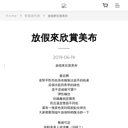
Home
部落格列表
放假來欣賞美布
放假來欣賞美布
2019-06-19
最近啊
老幫手對亮色系有種無法放手的執著
這個水藍與青草的綠色
是不是超級可愛!!!
彈性極佳
紡織廠就是厲害
而且還是雙面不同色
還有一塊黃色美到我差點全掃光
大家都要我端午放假時稍微冷靜一下
整個可惡
布料美美人就清爽（沒錯？）