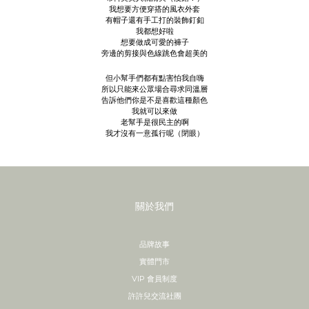
我想要方便穿搭的風衣外套
有帽子還有手工打的裝飾釘釦
我都想好啦
想要做成可愛的褲子
旁邊的剪接與色線跳色會超美的
但小幫手們都有點害怕我自嗨
所以只能來公眾場合尋求同溫層
告訴他們你是不是喜歡這種顏色
我就可以來做
老幫手是很民主的啊
我才沒有一意孤行呢（閉眼）
關於我們
品牌故事
實體門市
VIP 會員制度
許許兒交流社團