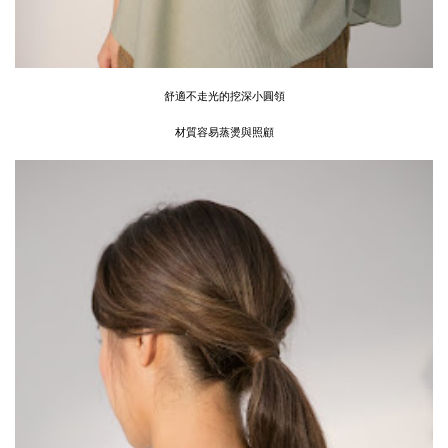
舒適不走光的挖深小圓領
材質容易蒸燙與照顧