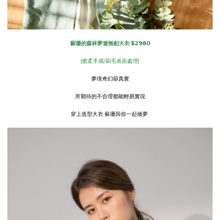
蘇珊的森林夢遊無釦大衣 $2980
{蜜柔手感/刷毛表面處理}
夢境奇幻卻真實
所期待的不合理都能輕易實現
穿上造型大衣 蘇珊與你一起做夢