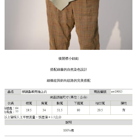
後開襟小鈕釦
搭配綠藤的自然染色設計
細條紋與斜向紋路的完美搭配