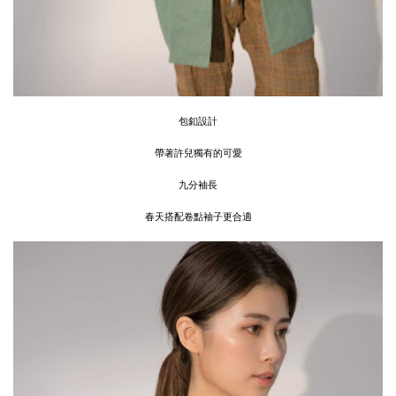
包釦設計
帶著許兒獨有的可愛
九分袖長
春天搭配卷點袖子更合適