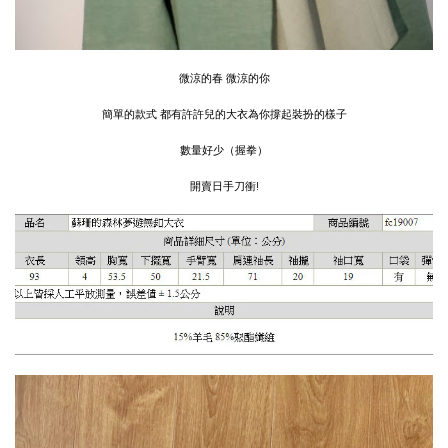
微涼的春 微涼的你
簡單的款式 都有許許兒的大衣為你撐起裝扮的樣子
數量好少（握拳）
開賣日手刀衝!