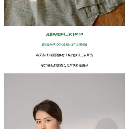
綠藤島嶼無袖上衣 $1880
{透氣自然100%柔棉/綠色細線條}
春天衣櫃內需要擁有清爽的無袖上衣單品
單穿搭配都超適合台灣的春夏氣候