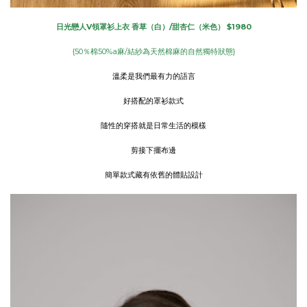
日光戀人V領罩衫上衣 香草（白）/甜杏仁（米色） $1980
{50％棉50%a麻/結紗為天然棉麻的自然獨特狀態}
溫柔是我們最有力的語言
好搭配的罩衫款式
隨性的穿搭就是日常生活的模樣
剪接下擺布邊
簡單款式藏有依舊的體貼設計