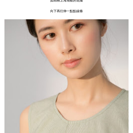
如島嶼上海潮般的花擺
向下再衍伸一點點線條