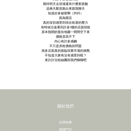
期待明天去現場還有什麼新面貌
這兩天鄰居跑出來跟我聊天
知道好多秘密啊（抖抖）
因為開店
真的深切感受到現在租屋的壓力
有時候沿途看到許多1樓的店面招租
原本熱鬧的逛街地圖一間間空下來
價格居高不下
內心有許多感觸
不只是房租價格的問題
很多店面真的面臨現實市場的挑戰
不知道大家有沒有感受到呢？
來
許許兒粉絲團
與我們聊聊吧
關於我們
品牌故事
實體門市