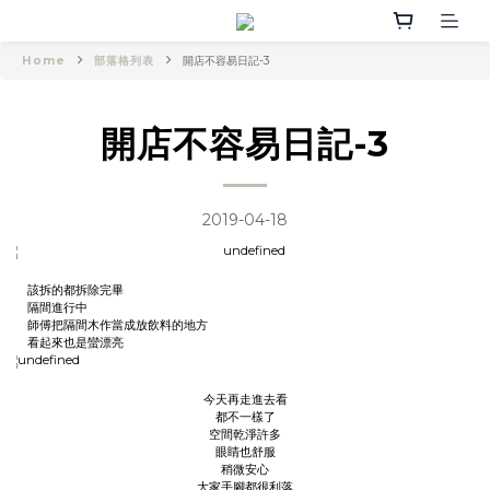
Home
部落格列表
開店不容易日記-3
開店不容易日記-3
2019-04-18
該拆的都拆除完畢
隔間進行中
師傅把隔間木作當成放飲料的地方
看起來也是蠻漂亮
今天再走進去看
都不一樣了
空間乾淨許多
眼睛也舒服
稍微安心
大家手腳都很利落