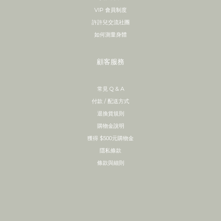
VIP 會員制度
許許兒交流社團
如何測量身體
顧客服務
常見 Q & A
付款 / 配送方式
退換貨規則
購物金說明
獲得 $500元購物金
隱私條款
條款與細則