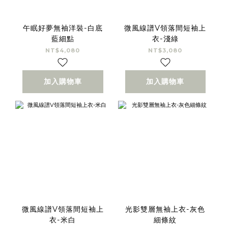
午眠好夢無袖洋裝-白底
微風線譜V領落間短袖上
藍細點
衣-淺綠
NT$4,080
NT$3,080
加入購物車
加入購物車
微風線譜V領落間短袖上
光影雙層無袖上衣-灰色
衣-米白
細條紋