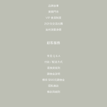
品牌故事
實體門市
VIP 會員制度
許許兒交流社團
如何測量身體
顧客服務
常見 Q & A
付款 / 配送方式
退換貨規則
購物金說明
獲得 $500元購物金
隱私條款
條款與細則