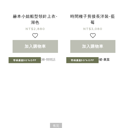
赫本小姐船型領針上衣-
時間種子剪接長洋裝-藍
湖色
莓
NT$2,880
NT$3,080
加入購物車
加入購物車
零碼優惠50%OFF
零碼優惠50%OFF
售完