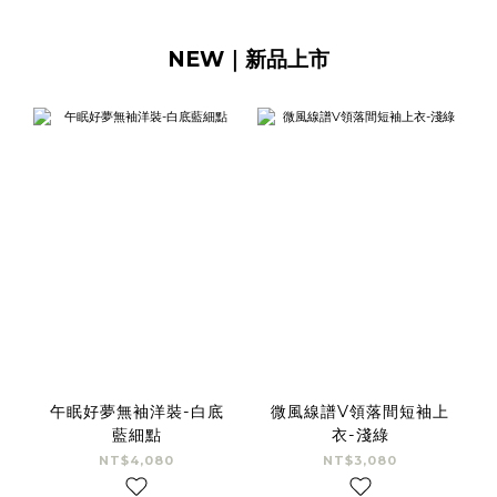
NEW｜新品上市
午眠好夢無袖洋裝-白底
微風線譜V領落間短袖上
藍細點
衣-淺綠
NT$4,080
NT$3,080