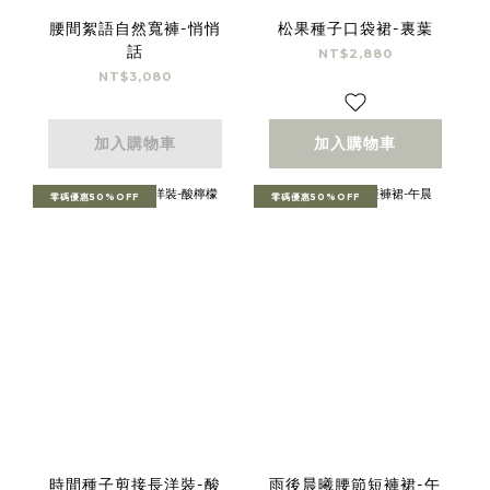
腰間絮語自然寬褲-悄悄
松果種子口袋裙-裏葉
話
NT$2,880
NT$3,080
加入購物車
加入購物車
零碼優惠50%OFF
零碼優惠50%OFF
時間種子剪接長洋裝-酸
雨後晨曦腰節短褲裙-午