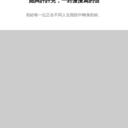
她與許許兒，一封慢慢寫的信
寫給每一位正在不同人生階段中轉身的妳。