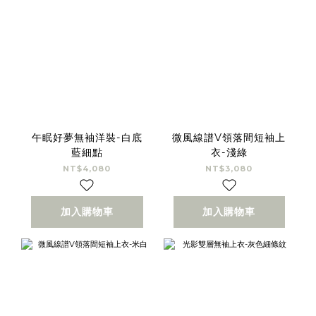
午眠好夢無袖洋裝-白底
微風線譜V領落間短袖上
藍細點
衣-淺綠
NT$4,080
NT$3,080
加入購物車
加入購物車