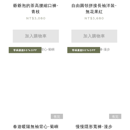
爺爺泡的茶高腰縮口褲-
自由圓領拼接長袖洋裝-
青枝
無花果紅
NT$3,080
NT$3,680
加入購物車
加入購物車
零碼優惠50%OFF
零碼優惠50%OFF
售完
售完
春遊暖陽無袖背心-菊嶼
慢慢隱形寬褲-漫步