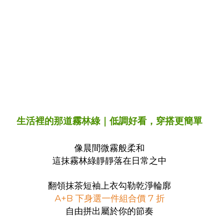
生活裡的那道霧林綠｜低調好看，穿搭更簡單
像晨間微霧般柔和
這抹霧林綠靜靜落在日常之中
翻領抹茶短袖上衣勾勒乾淨輪廓
A+B 下身選一件組合價 7 折
自由拼出屬於你的節奏