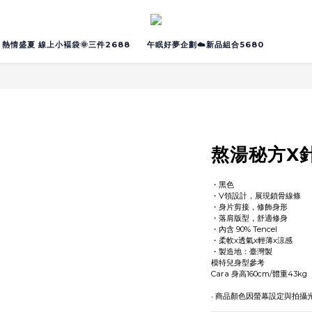
熱情盛夏 線上小褔袋🌞三件2688
午眠好夢企劃☁️新品組合5680
熬湯秘方X
・黑色
・V領設計，展現鎖骨線條
・身片剪接，修飾身形
・落肩版型，舒適修身
・內含 90% Tencel 
・柔軟x透氣x輕薄x涼感
・製造地：臺灣製
模特兒身型參考
Cara 身高160cm/體重43kg
‧ 商品顏色因螢幕設定與拍