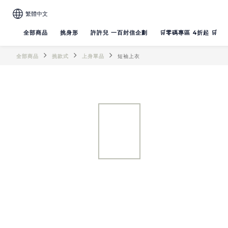
繁體中文
全部商品
挑身形
許許兒 一百封信企劃
🛒零碼專區 4折起 🛒
全部商品
挑款式
上身單品
短袖上衣