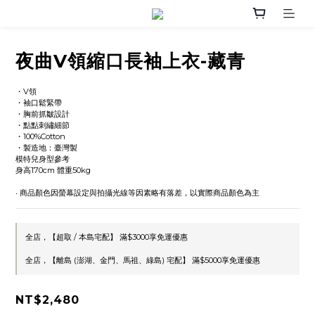
夜曲V領縮口長袖上衣-藏青
・V領
・袖口鬆緊帶
・胸前抓皺設計
・點點刺繡細節
・100%Cotton
・製造地：臺灣製
模特兒身型參考
身高170cm 體重50kg
‧ 商品顏色因螢幕設定與拍攝光線等因素略有落差，以實際商品顏色為主
全店，【超取 / 本島宅配】 滿$3000享免運優惠
全店，【離島 (澎湖、金門、馬祖、綠島) 宅配】 滿$5000享免運優惠
NT$2,480