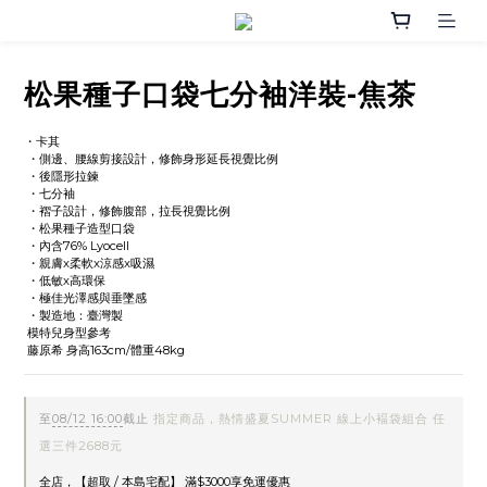
松果種子口袋七分袖洋裝-焦茶
・卡其
 ・側邊、腰線剪接設計，修飾身形延長視覺比例
 ・後隱形拉鍊
 ・七分袖
 ・褶子設計，修飾腹部，拉長視覺比例
 ・松果種子造型口袋 
 ・內含76% Lyocell 
 ・親膚x柔軟x涼感x吸濕
 ・低敏x高環保
 ・極佳光澤感與垂墜感
 ・製造地：臺灣製
 模特兒身型參考
 藤原希 身高163cm/體重48kg
至
08/12 16:00
截止
指定商品，熱情盛夏SUMMER 線上小褔袋組合 任
選三件2688元
全店，【超取 / 本島宅配】 滿$3000享免運優惠